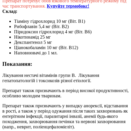
Препарат потребує обов'язкового температурного режиму під
час транспортування.
Купуйте термобокс!
Склад:
Тіаміну гідрохлорид 10 мг (Віт. B1)
Рибофлавін 5,4 мг (Віт. B2)
Піридоксин гідрохлорид 4 мг (Віт. B6)
Нікотинамід 25 мг
Декспантенол 5 мг
Ціанокобаламін 10 мг (Віт. B12)
Наповнювачі до 1 мл.
Показання:
Лікування нестачі вітамінів групи B. Лікування
гепатопатологій і токсикозів різної етіології.
Препарат також призначають в період високої продуктивності,
особливо молодим тваринам.
Препарат також призначають у випадку анорексії, відставання
в рості, а також у період одужання після таких захворювань як
ентерітним інфекції, паразитарні інвазії, анемії будь-якого
походження, захворювання печінки та нервові захворювання
(напр., неврит, поліенцефаломіеліт).