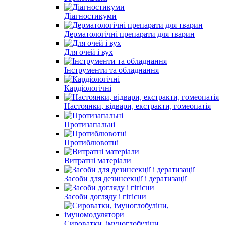
Діагностикуми
Дерматологічні препарати для тварин
Для очей і вух
Інструменти та обладнання
Кардіологічні
Настоянки, відвари, екстракти, гомеопатія
Протизапальні
Протиблювотні
Витратні матеріали
Засоби для дезинсекції і дератизації
Засоби догляду і гігієни
Сироватки, імуноглобуліни,