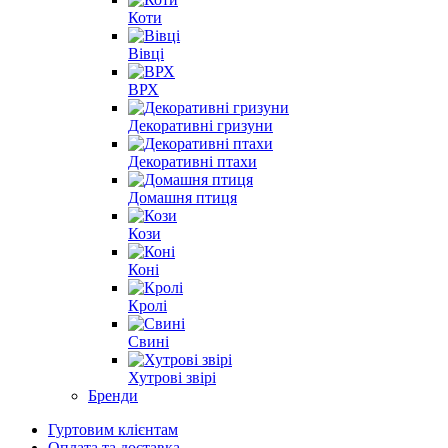
Коти
Вівці
ВРХ
Декоративні гризуни
Декоративні птахи
Домашня птиця
Кози
Коні
Кролі
Свині
Хутрові звірі
Бренди
Гуртовим клієнтам
Оплата та доставка