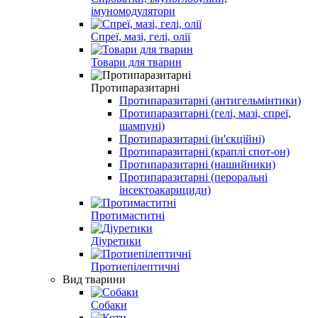
імуномодулятори
Спреї, мазі, гелі, олії
Товари для тварин
Протипаразитарні
Протипаразитарні (антигельмінтики)
Протипаразитарні (гелі, мазі, спреї,
шампуні)
Протипаразитарні (ін'єкційні)
Протипаразитарні (краплі спот-он)
Протипаразитарні (нашийники)
Протипаразитарні (пероральні
інсектоакарициди)
Протимаститні
Діуретики
Протиепілептичні
Вид тварини
Собаки