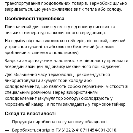
транспортування продовольчих товарів. Термобокс щільно
закривається, що унеможливлює витік тепла або холоду.
Особливості термобокса
Призначений для захисту вмісту від впливу високих та
низьких температур навколишнього середовища.
На відміну від пластикових контейнерів, він легкий, зручний
у транспортуванні та абсолютно безпечний (оскільки
зроблений зі спіненого полістиролу).
Завдяки амортизуючим властивостям пінопласту препарати
всередині захищені від ризику механічного пошкодження.
Для збільшення часу термоізоляції рекомендується
використовувати акумулятори холоду або
холодоелементи, що являють собою герметичні місткості зі
спеціальним розчином. Перед використанням
холодоелемент (акумулятор холоду) охолоджують у
морозильній камері, а потім закладають у термоконтейнер.
Склад та властивості
Продукція вироблена на сучасному обладнанні.
Виробляється згідно ТУ У 22.2-418711454-001-2018.