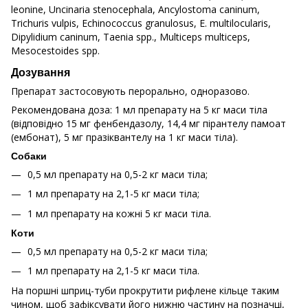
leonine, Uncinaria stenocephala, Ancylostoma caninum,
Trichuris vulpis, Echinococcus granulosus, E. multilocularis,
Dipylidium caninum, Taenia spp., Multiceps multiceps,
Mesocestoides spp.
Дозування
Препарат застосовують перорально, одноразово.
Рекомендована доза: 1 мл препарату на 5 кг маси тіла
(відповідно 15 мг фенбендазолу, 14,4 мг пірантелу памоат
(ембонат), 5 мг празіквантелу на 1 кг маси тіла).
Собаки
0,5 мл препарату на 0,5-2 кг маси тіла;
1 мл препарату на 2,1-5 кг маси тіла;
1 мл препарату на кожні 5 кг маси тіла.
Коти
0,5 мл препарату на 0,5-2 кг маси тіла;
1 мл препарату на 2,1-5 кг маси тіла.
На поршні шприц-туби прокрутити рифлене кільце таким
чином, щоб зафіксувати його нижню частину на позначці,