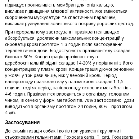
підвищує проникливість мембран для іонів кальцію,
викликає підвищення м’язової активності, яке змінюється
скороченням мускулатури та спастичним паралічем,
викликає руйнування зовнішнього покриву дорослих цестод.
При пероральному застосуванні празіквантел швидко
абсорбується, досягаючи максимальних концентрацій у
сироватці крові протягом 1-3 годин після застосування
терапевтичної дози. Біодоступність празіквантелу складає
близько 80%. Концентрація празіквантелу в
цереброспінальній рідині складає 14-20% у порівнянні з його
концентрацією у плазмі крові. Концентрація діючої речовини
у жовчі у три рази вище, ніж у венозній крові. Період
напіврозпаду празіквантелу у плазмі крові складає 1-1,5
години, тоді як період напіврозпаду основних метаболітів -
4-6 годин. Празіквантел виводиться з організму, головним
чином, із сечею у формі метаболітів. 70% застосованої дози
виводиться з організму протягом 24 годин, 80% - протягом
4 діб.
Застосування
Дегельмінтизація собак і котів при ураженні круглими і
стьожковими гельмінтами: Toxocara canis, T. cati, Toxascaris