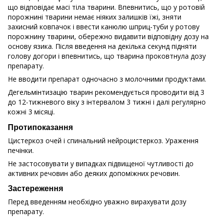
що відповідає масі тіла тварини. Впевнитись, що у ротовій
порожнині тварини немає ніяких залишків їжі, зняти
захисний ковпачок і ввести канюлю шприц-туби у ротову
порожнину тварини, обережно видавити відповідну дозу на
основу язика. Після введення на декілька секунд підняти
голову догори і впевнитись, що тварина проковтнула дозу
препарату.
Не вводити препарат одночасно з молочними продуктами.
Дегельмінтизацію тварин рекомендується проводити від 3
до 12-тижневого віку з інтервалом 3 тижні і далі регулярно
кожні 3 місяці.
Протипоказання
Цистеркоз очей і спинальний нейроцистеркоз. Ураження
печінки.
Не застосовувати у випадках підвищеної чутливості до
активних речовин або деяких допоміжних речовин.
Застереження
Перед введенням необхідно уважно вирахувати дозу
препарату.