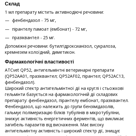
Склад
1 мл препарату містить активнодіючі речовини:
фенбендазол - 75 мг,
пірантелу памоат (ембонат) - 72 мг,
празіквантел - 25 мг.
Допоміжні речовини: бутилгідроксианізол, сукралоза,
кремнезем колоїдний, диметикон.
Фармакологічні властивості
ATCvet QP52, антигельмінтні ветеринарні препарати
(QP52AA01, празіквантел; QP52AF02, пірантел; QP52AC13,
фенбендазол).
Широкий спектр антигельмінтної дії на круглі і стьожкові
гельмінти базується на фармакологічній дії складових
препарату: фенбендазол, пірантелу ембонат, празіквантел.
Фенбендазол, що належить до групи бензімідазолів,
гальмує полімеризацію білків тубулінів в мікротубуліни,
знижує активність енергетичних ферментів, що викликає
загибель паразитів від виснаження. Має високу
антигельмінтну активність і широкий спектр дії, знищує