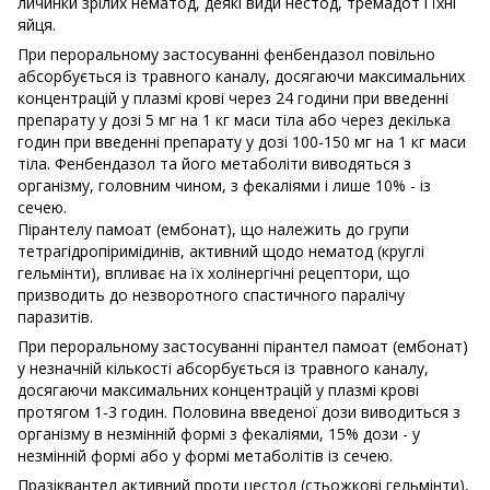
личинки зрілих нематод, деякі види нестод, тремадот і їхні
яйця.
При пероральному застосуванні фенбендазол повільно
абсорбується із травного каналу, досягаючи максимальних
концентрацій у плазмі крові через 24 години при введенні
препарату у дозі 5 мг на 1 кг маси тіла або через декілька
годин при введенні препарату у дозі 100-150 мг на 1 кг маси
тіла. Фенбендазол та його метаболіти виводяться з
організму, головним чином, з фекаліями і лише 10% - із
сечею.
Пірантелу памоат (ембонат), що належить до групи
тетрагідропіримідинів, активний щодо нематод (круглі
гельмінти), впливає на їх холінергічні рецептори, що
призводить до незворотного спастичного паралічу
паразитів.
При пероральному застосуванні пірантел памоат (ембонат)
у незначній кількості абсорбується із травного каналу,
досягаючи максимальних концентрацій у плазмі крові
протягом 1-3 годин. Половина введеної дози виводиться з
організму в незмінній формі з фекаліями, 15% дози - у
незмінній формі або у формі метаболітів із сечею.
Празіквантел активний проти цестод (стьожкові гельмінти),