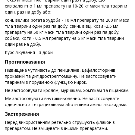
еквівалентно 1 мл препарату на 10-20 кг маси тіла тварини
один, раз на добу або:
коні, велика рогата худоба - 10 мл препарату па 200 кг маси
тіла тварини один раз па добу; свині, вівці, кози -2,5 мл
препарату на 50 кг маси тіла тварини один раз па добу;
собаки, коти - 0,5 мл препарату на 5 кг маси тіла тварини
один раз на добу.
Курс лікування - 3 доби.
Протипоказання
Підвищена чутливість до пеніцилінів, цефалосгюринів,
проказній та дигідрострептоміцину. Нe застосовувати
тваринам з порушеною функцією нирок.
Не застосовувати кролям, мурчакам, хом'якам та піщанкам.
Me застосовувати внутрішньовенно. Не застосовувати
одночасно з тетрациклінами або іншими аміноглікозидами.
Застереження
Перед використанням ретельно струшують флакон з
препаратом. Не змішувати з іншими препаратами.