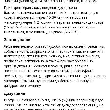
нирками (60-80%), а також із жовчю, слиною, молоком.
При парентеральному введенні досліджена
бактеріостатична концентрація дигідрострептоміцину в
крові утворюється через 15-30 хвилин та досягає
максимуму через 1-2 години, У терапевтичній концентрації
(15 мкг/мл) антибіотик утримується в кроні 8-ї2 годиш
Виводиться, в основному, нирками (70-90%),
Застосування
Лікування неликої рогатої худоби, коней, свиней, овець, кіз,
собак та котів, хворих на отит, перитоніт, мастит, менінгіт,
лептоспіроз, актиномікоз, бешиху, мит, актинобацильоз,
поліартрит, септицемію, а також при захворюваннях
органів дихання (бронхопневмонія, риніт, ларингіт,
пастерельоз) та сечостатевої системи (пієлонефрит,
нефрит, ендометрит), шкіри та м’яких тканин, що спричинені
мікроорганізмами, чутливими до бензилпеніциліну та
дигідрострептоміцину.
Дозування
Внутрішньом’язово або підшкірно (жуйним тваринам) у дозі
200000 MO пеніциліну G та 200 мг дигідрострептоміцину на
10-20 кг маси тіла тварини один раз на добу, що