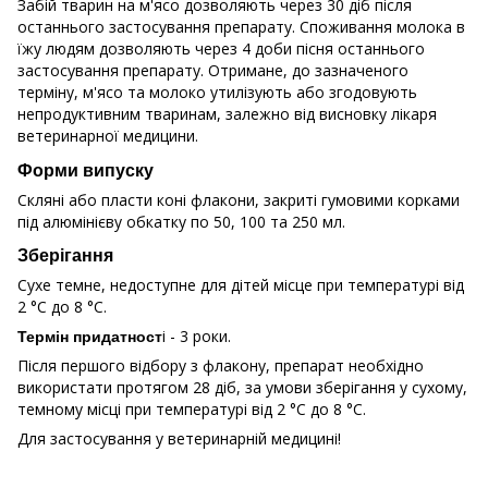
Забій тварин на м'ясо дозволяють через 30 діб після
останнього застосування препарату. Споживання молока в
їжу людям дозволяють через 4 доби пісня останнього
застосування препарату. Отримане, до зазначеного
терміну, м'ясо та молоко утилізують або згодовують
непродуктивним тваринам, залежно від висновку лікаря
ветеринарної медицини.
Форми випуску
Скляні або пласти коні флакони, закриті гумовими корками
під алюмінієву обкатку по 50, 100 та 250 мл.
Зберіган
Сухе темне, недоступне для дітей місце при температурі від
2 °С до 8 °С.
і - 3 роки.
Термін придатност
Після першого відбору з флакону, препарат необхідно
використати протягом 28 діб, за умови зберігання у сухому,
темному місці при температурі від 2 °С до 8 °С.
Для застосування у ветеринарній медицині!