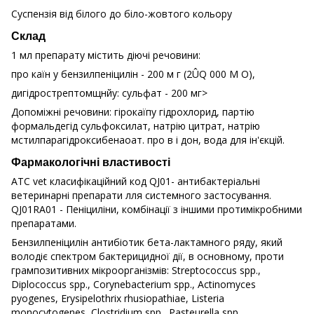
Суспензія від білого до біло-жовтого кольору
Склад
1 мл препарату містить діючі речовини:
про каїн у бензилпеніцилін - 200 м г (2ÛQ 000 М О),
дигідрострептомщнйу: сульфат - 200 мг>
Допоміжні речовини: гірокаїпу гідрохлорид, партію
формальдегід сульфоксилат, натрію цитрат, натрію
мстилпарагідроксибенаоат. про в і дон, вода для ін'єкцій.
Фармакологічні властивості
АТС vet класифікаційний код QJ01- антибактеріальні
ветеринарні препарати лля системного застосування.
QJ01RA01 - Пеніциліни, комбінації з іншими протимікробними
препаратами.
Бензилпеніцилін антибіотик бета-лактамного ряду, який
володіє спектром бактерицидної дії, в основному, проти
грампозитивних мікроорганізмів: Streptococcus spp.,
Diplococcus spp., Corynebacterium spp., Actinomyces
pyogenes, Erysipelothrix rhusiopathiae, Listeria
monocytogenes, Clostridium spp., Pasteurella spp.,