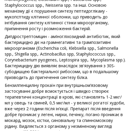
Staphylococcus spp., Neisseria spp. та інші. Основою
механізму дії є порушення синтезу пептидоглікаиу -
мукопсптиду клітинної оболонки, що приводить до
інгібування синтезу клітинної стінки мікроорганізму,
припинення росту і розмноження бактерій.
Дипдрострептоміцин - амІногліхозидний антибіотик, який
бактерицидно діє на грамнегативні тa грампозитивні
мікроорганізми {Escherichia coli, Klebsiella spp., Salmonella
spp., Shigella spp,. Actinobacillus spp, Staphylococcus spp.,
Corynebacterium pyogenes, Leptospira spp,. Mycoplasma spp.).
Бактерицидну дію виявляє внаслідок зв'язування з 30S-
cyбодишцею бактеріальної рибосоми, що в подальшому
призводить до пригнічення синтезу білка.
Бензилпеніциліну прокаїн при внутрішньом’язовому
застосуванні добре всмоктується і швидко створює
терапевтичні концентрації в крові, які становлять 1-2 мкг/
мл у овець та свиней, 0,5 мкг/мл - у великої рогатої худоби,
вже через 2 години після ін’єкції. Препарат після введення
добре проникає у легені, нирки, печінку, погано проникає в
міокард, мозок, кістки, синовіальну та спинномозкову
рідину. Виділяється з організму у незміненому вигляді