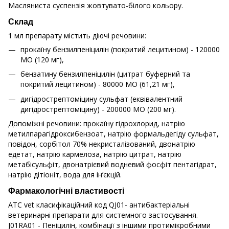
Масляниста суспензія жовтувато-білого кольору.
Склад
1 мл препарату містить діючі речовини:
прокаїну бензилпеніцилін (покритий лецитином) - 120000
MO (120 мг),
бензатину бензилпеніцилін (цитрат буферний та
покритий лецитином) - 80000 MO (61,21 мг),
дигідрострептоміцину сульфат (еквівалентний
дигідрострептоміцину) - 200000 MO (200 мг).
Допоміжні речовини: прокаїну гідрохлорид, натрію
метилпарагідроксибензоат, натрію формальдегіду сульфат,
повідон, сорбітол 70% некристалізований, двонатрію
едетат, натрію кармелоза, натрію цитрат, натрію
метабісульфіт, двонатрієвий водневий фосфіт пентагідрат,
натрію дітіоніт, вода для ін’єкцій.
Фармакологічні властивості
АТС vet класифікаційний код QJ01- антибактеріальні
ветеринарні препарати для системного застосування.
J01RA01 - Пеніцилін, комбінації з іншими протимікробними