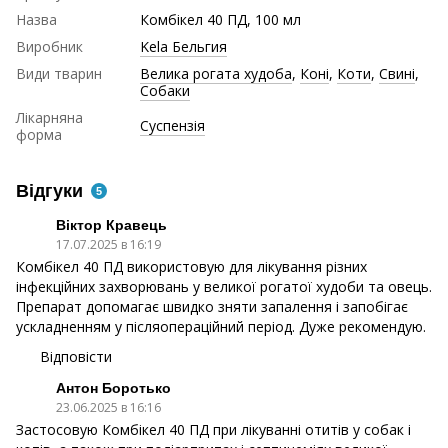
Назва
Комбікел 40 ПД, 100 мл
Виробник
Kela Бельгия
Види тварин
Велика рогата худоба
,
Коні
,
Коти
,
Свині
,
Собаки
Лікарняна
Суспензія
форма
Відгуки
5
Віктор Кравець
17.07.2025 в 16:19
Комбікел 40 ПД використовую для лікування різних
інфекційних захворювань у великої рогатої худоби та овець.
Препарат допомагає швидко зняти запалення і запобігає
ускладненням у післяопераційний період. Дуже рекомендую.
Відповісти
Антон Боротько
23.06.2025 в 16:16
Застосовую Комбікел 40 ПД при лікуванні отитів у собак і