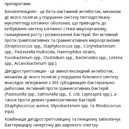
препаратами.
Бензилпеніцилін - це бета-лактамний антибіотик, механізм
дії якого полягає у порушенні синтезу пептидоглікану -
мукопептиду клітинної оболонки, що приводить до
інгібування синтезу клітинної стінки мікроорганізму,
гальмування росту і розмноження бактерій. Він активний
проти грампозитивних та грамнегативних мікроорганізмів
(Streptococcus spp., Staphylococcus spp., Corynebacterium
spp., Pasteurella multocida, Haemophilus strains,
Fusobacterium spp., Clostridium spp., Bacteroides spp., Listeria
spp., Arcanobacterium spp.).
Дигідрострептоміцин - це аміноглікозидний антибіотик,
механізм дії якого полягає у порушенні білкового синтезу
внаслідок зв’язування з 30S субодиницею бактеріальної
рибосоми. Активний проти грамнегативних бактерій
(Pasteurella spp., Salmonella spp., E. coli, Leptospira spp.), а
також проти деяких грампозитивних бактерій
(Staphylococcus aureus, Mycobacterium spp. та Rhodococcus
equi).
Комбінація дигідрострептоміцину та пеніциліну забезпечує
бактерицидну синергічну дію широкого спектру.