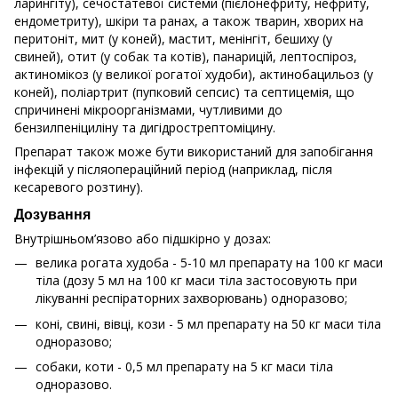
ларингіту), сечостатевої системи (пієлонефриту, нефриту,
ендометриту), шкіри та ранах, а також тварин, хворих на
перитоніт, мит (у коней), мастит, менінгіт, бешиху (у
свиней), отит (у собак та котів), панарицій, лептоспіроз,
актиномікоз (у великої рогатої худоби), актинобацильоз (у
коней), поліартрит (пупковий сепсис) та септицемія, що
спричинені мікроорганізмами, чутливими до
бензилпеніциліну та дигідрострептоміцину.
Препарат також може бути використаний для запобігання
інфекцій у післяопераційний період (наприклад, після
кесаревого розтину).
Дозування
Внутрішньом’язово або підшкірно у дозах:
велика рогата худоба - 5-10 мл препарату на 100 кг маси
тіла (дозу 5 мл на 100 кг маси тіла застосовують при
лікуванні респіраторних захворювань) одноразово;
коні, свині, вівці, кози - 5 мл препарату на 50 кг маси тіла
одноразово;
собаки, коти - 0,5 мл препарату на 5 кг маси тіла
одноразово.