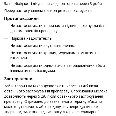
За необхідності лікування слід повторити через 3 доби.
Перед застосуванням флакон ретельно струсити.
Протипоказання
Не застосовувати тваринам із підвищеною чутливістю
до компонентів препарату.
Ниркова недостатність.
Не застосовувати внутрішньовенно.
Не застосовувати кролям, мурчакам, хом’якам та
піщанкам.
Не застосовувати одночасно з тетрациклінами або з
іншими аміноглікозидами.
Застереження
Забій тварин на м'ясо дозволяють через 30 діб після
останнього застосування препарату. Споживання молока
дозволяють через 5 діб після останнього застосування
препарату. Отримане, до зазначеного терміну м'ясо та
молоко утилізують або згодовують непродуктивним
тваринам, залежно від висновку лікаря ветеринарної