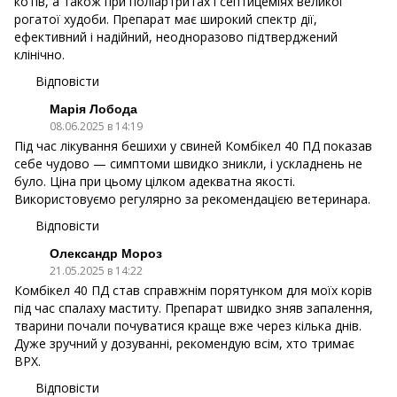
котів, а також при поліартритах і септицеміях великої
рогатої худоби. Препарат має широкий спектр дії,
ефективний і надійний, неодноразово підтверджений
клінічно.
Відповісти
Марія Лобода
08.06.2025 в 14:19
Під час лікування бешихи у свиней Комбікел 40 ПД показав
себе чудово — симптоми швидко зникли, і ускладнень не
було. Ціна при цьому цілком адекватна якості.
Використовуємо регулярно за рекомендацією ветеринара.
Відповісти
Олександр Мороз
21.05.2025 в 14:22
Комбікел 40 ПД став справжнім порятунком для моїх корів
під час спалаху маститу. Препарат швидко зняв запалення,
тварини почали почуватися краще вже через кілька днів.
Дуже зручний у дозуванні, рекомендую всім, хто тримає
ВРХ.
Відповісти