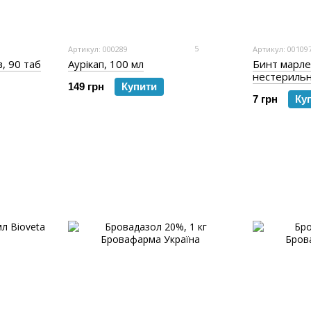
5
Артикул: 000289
Артикул: 00109
, 90 таб
Аурікап, 100 мл
Бинт марл
нестерильн
149 грн
Купити
"Білосніжка
7 грн
Ку