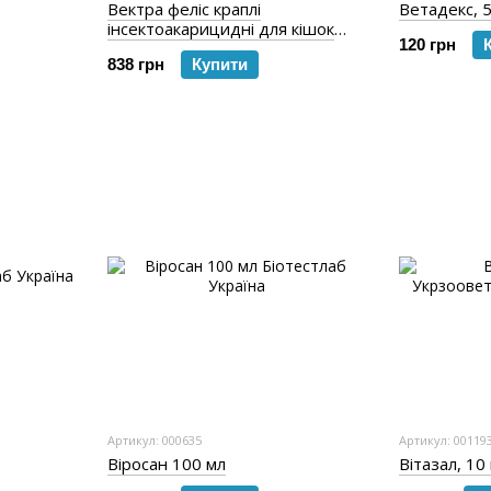
Вектра феліс краплі
Ветадекс, 
інсектоакарицидні для кішок
120 грн
вагою 0,6 - 10 кг, 3 шт х 0,9 мл
838 грн
Купити
Артикул: 000635
Артикул: 00119
Віросан 100 мл
Вітазал, 10