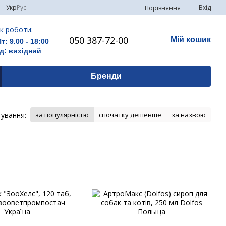
Укр
Рус
Вхід
Порівняння
к роботи:
050 387-72-00
Мій кошик
Пт: 9.00 - 18:00
д: вихідний
Бренди
ування:
за популярністю
спочатку дешевше
за назвою