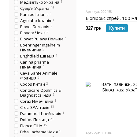
МедіветЕко Україна
1
Сузір'я Україна
16
Артикул: 000458
Karizoo Іспанія
1
Біопірокс спрей, 100 мл
Agrolabo Іспанія
1
Biovet Болгарія
2
327 грн
Купити
Bioveta Чехія
9
Biowet Pulawy Польща
1
Boehringer Ingelheim
Німеччина
5
Brightfield Швеція
1
Canina pharma
Німеччина
4
Ceva Sante Animale
Франція
5
Codos Китай
2
Contacare Opalmics &
Diagnostics Індія
2
Corax Німеччина
1
Croci SPA Італія
13
Datamars Швейцарія
1
Dolfos Польща
21
Elanco США
15
Erba Lachema Чехія
1
Артикул: 001286