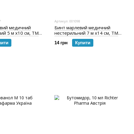
7
Артикул: 001098
евий медичний
Бинт марлевий медичний
ий 5 м х10 см, ТМ
нестерильний 7 м х14 см, ТМ
"
"Білосніжка"
пити
14 грн
Купити