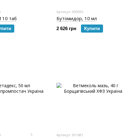
5
Артикул: 000086
 10 таб
Бутомидор, 10 мл
упити
2 626 грн
Купити
5
4
Артикул: 001681