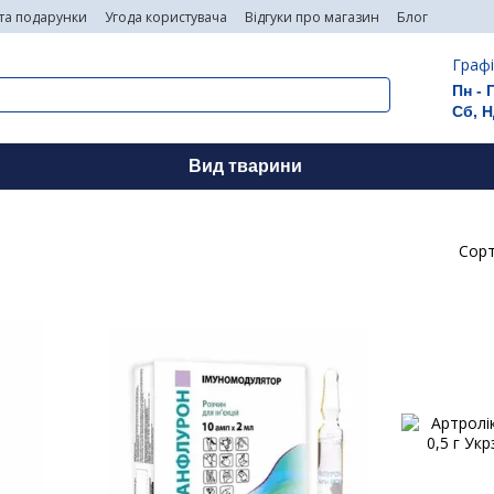
 та подарунки
Угода користувача
Відгуки про магазин
Блог
Графі
Пн - 
Сб, Н
Вид тварини
Сорт