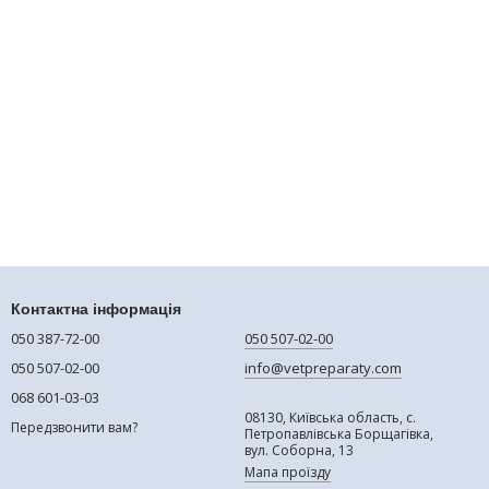
Контактна інформація
050 387-72-00
050 507-02-00
050 507-02-00
info@vetpreparaty.com
068 601-03-03
08130, Київська область, с.
Передзвонити вам?
Петропавлівська Борщагівка,
вул. Соборна, 13
Мапа проїзду