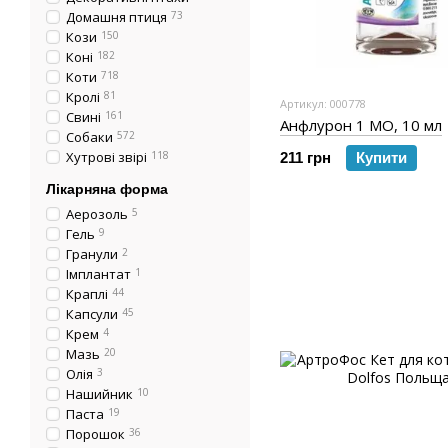
Домашня птиця
73
Кози
150
Коні
182
Коти
718
Кролі
81
Артикул: 000778
Свині
161
Анфлурон 1 МО, 10 мл
Собаки
572
Хутрові звірі
118
211 грн
Купити
Лікарняна форма
Аерозоль
5
Гель
9
Гранули
2
Імплантат
1
Краплі
44
Капсули
45
Крем
4
Мазь
20
Олія
3
Нашийник
10
Паста
19
Порошок
36