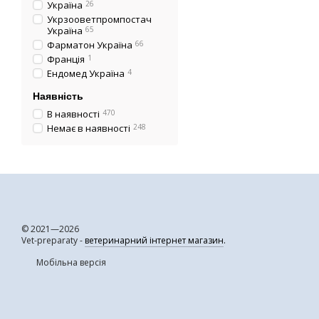
Україна
26
Укрзооветпромпостач
Україна
65
Фарматон Україна
66
Франція
1
Ендомед Україна
4
Наявність
В наявності
470
Немає в наявності
248
© 2021—2026
Vet-preparaty -
ветеринарний інтернет магазин
.
Мобільна версія