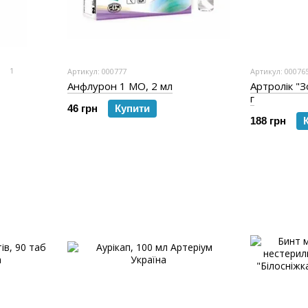
1
Артикул: 000777
Артикул: 00076
Анфлурон 1 МО, 2 мл
Артролік "З
г
46 грн
Купити
188 грн