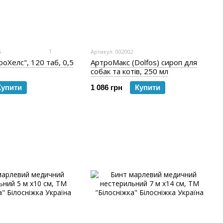
1
5
Артикул: 002002
ооХелс", 120 таб, 0,5
АртроМакс (Dolfos) сироп для
собак та котів, 250 мл
Купити
1 086 грн
Купити