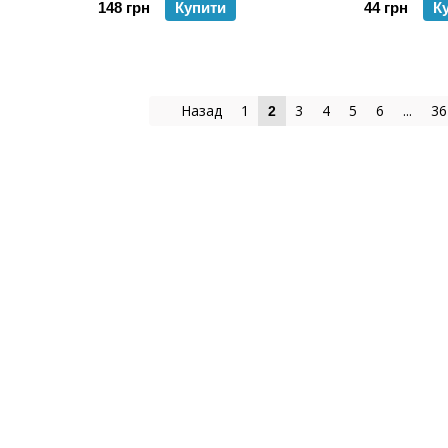
148 грн
Купити
44 грн
К
Назад
1
3
4
5
6
...
36
2