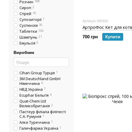
Розчин
188
Сироп
2
Спрей
18
Супозиторії
1
Артикул: 000655
Суспензія
36
АртроФос Кет для котів
Таблетки
106
700 грн
Купити
Шампунь
21
Емульсія
6
Виробник
Cihan Group Турція
1
3M Deutschland GmbH
Німеччина
4
НВД Україна
7
Ecuphar Бельгія
4
Quat-Chem Ltd
Великобританія
2
Пастеур філіала філіпесті
С.А. Румунія
1
Алке Туреччина
1
Галичфарма Україна
1