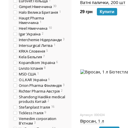
Eurovet Польща
1
Ватні палички, 200 шт
Gimpet Німеччина
30
29 грн
Купити
Halo Велика Британія
1
Haupt Pharma
Німеччина
1
Heel Німеччина
10
Igar Україна
2
Interchemie Нідерланди
3
Intersurgical Литва
1
KRKA Словенія
5
Kela Бельгия
7
Kopandkom Україна
6
Livisto Іспанія
8
MSD США
1
O.L.KAR Україна
6
Orion Pharma Фінляндія
3
Richter Pharma Австрія
2
Shandong Haidike medical
products Китай
2
Stefanplast Італія
16
Tickless Італія
9
Артикул: 000634
Vemedim corporation
Віросан, 1 л
В'єтнам
3