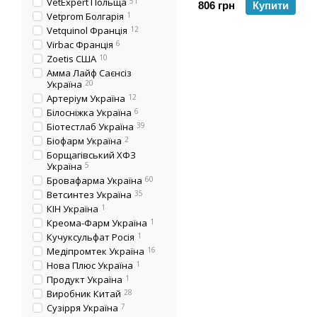
VetExpert Польща
51
806 грн
Купити
Vetprom Болгарія
1
Vetquinol Франція
12
Virbac Франція
6
Zoetis США
10
Амма Лайф Саєнсіз
Україна
20
Артеріум Україна
12
Білосніжка Україна
6
Біотестлаб Україна
39
Біофарм Україна
2
Борщагівський ХФЗ
Україна
5
Бровафарма Україна
60
Ветсинтез Україна
35
КІН Україна
1
Креома-Фарм Україна
1
Кучуксульфат Росія
1
Медіпромтек Україна
16
Нова Плюс Україна
1
Продукт Україна
1
Виробник Китай
28
Сузірря Україна
7