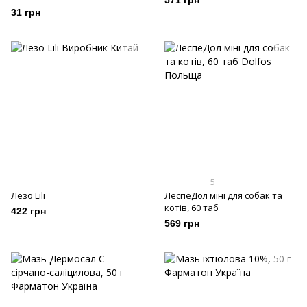
571 грн
31 грн
5
Лезо Lili
ЛеспеДол міні для собак та
котів, 60 таб
422 грн
569 грн