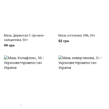
Мазь Дермосал С сірчано-
Мазь іхтіолова 10%, 50 г
саліцилова, 50 г
52 грн
44 грн
5