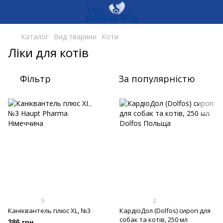
Каталог
Вид тварини
Коти
Ліки для котів
Фільтр
За популярністю
5
2
Каніквантель плюс XL, №3
КардіоДол (Dolfos) сироп для
собак та котів, 250 мл
386 грн