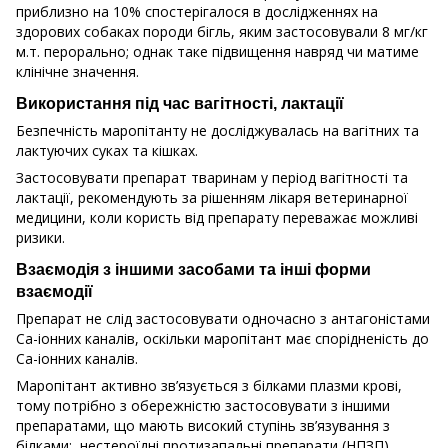
приблизно на 10% спостерігалося в дослідженнях на
здорових собаках породи бігль, яким застосовували 8 мг/кг
м.т. перорально; однак таке підвищення навряд чи матиме
клінічне значення.
Використання під час вагітності, лактації
Безпечність маропітанту не досліджувалась на вагітних та
лактуючих суках та кішках.
Застосовувати препарат тваринам у період вагітності та
лактації, рекомендують за рішенням лікаря ветеринарної
медицини, коли користь від препарату переважає можливі
ризики.
Взаємодія з іншими засобами та інші форми
взаємодії
Препарат не слід застосовувати одночасно з антагоністами
Ca-іонних каналів, оскільки маропітант має спорідненість до
Ca-іонних каналів.
Маропітант активно зв’язується з білками плазми крові,
тому потрібно з обережністю застосовувати з іншими
препаратами, що мають високий ступінь зв’язування з
білками: нестероїдні протизапальні препарати (НПЗП),