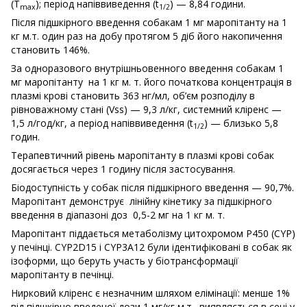
(T
); період напіввиведення (t
) — 8,84 години.
max
1/2
Після підшкірного введення собакам 1 мг маропітанту на 1
кг м.т. один раз на добу протягом 5 діб його накопичення
становить 146%.
За одноразового внутрішньовенного введення собакам 1
мг маропітанту на 1 кг м. т. його початкова концентрація в
плазмі крові становить 363 нг/мл, об’єм розподілу в
рівноважному стані (Vss) — 9,3 л/кг, системний кліренс —
1,5 л/год/кг, а період напіввиведення (t
) — близько 5,8
1/2
годин.
Терапевтичний рівень маропітанту в плазмі крові собак
досягається через 1 годину після застосування.
Біодоступність у собак після підшкірного введення — 90,7%.
Маропітант демонструє лінійну кінетику за підшкірного
введення в діапазоні доз 0,5-2 мг на 1 кг м. т.
Маропітант піддається метаболізму цитохромом P450 (CYP)
у печінці. CYP2D15 і CYP3A12 були ідентифіковані в собак як
ізоформи, що беруть участь у біотрансформації
маропітанту в печінці.
Нирковий кліренс є незначним шляхом елімінації: менше 1%
від підшкірно введеної дози 1 мг/кг м.т., виявляється в сечі у