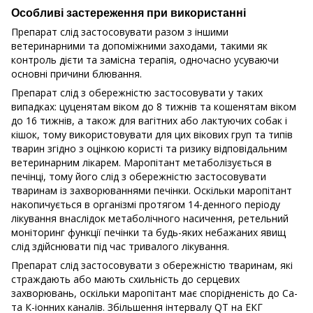
Особливі застереження при використанні
Препарат слід застосовувати разом з іншими
ветеринарними та допоміжними заходами, такими як
контроль дієти та замісна терапія, одночасно усуваючи
основні причини блювання.
Препарат слід з обережністю застосовувати у таких
випадках: цуценятам віком до 8 тижнів та кошенятам віком
до 16 тижнів, а також для вагітних або лактуючих собак і
кішок, тому використовувати для цих вікових груп та типів
тварин згідно з оцінкою користі та ризику відповідальним
ветеринарним лікарем. Маропітант метаболізується в
печінці, тому його слід з обережністю застосовувати
тваринам із захворюваннями печінки. Оскільки маропітант
накопичується в організмі протягом 14-денного періоду
лікування внаслідок метаболічного насичення, ретельний
моніторинг функції печінки та будь-яких небажаних явищ
слід здійснювати під час тривалого лікування.
Препарат слід застосовувати з обережністю тваринам, які
страждають або мають схильність до серцевих
захворювань, оскільки маропітант має спорідненість до Са-
та К-іонних каналів. Збільшення інтервалу QT на ЕКГ