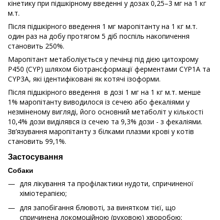
кінетику при підшкірному введенні у дозах 0,25–3 мг на 1 кг
м.т.
Після підшкірного введення 1 мг маропітанту на 1 кг м.т.
один раз на добу протягом 5 діб поспіль накопичення
становить 250%.
Маропітант метаболіується у печінці під дією цитохрому
Р450 (CYP) шляхом біотрансформації ферментами CYP1A та
CYP3A, які ідентифіковані як котячі ізоформи.
Після підшкірного введення в дозі 1 мг на 1 кг м.т. менше
1% маропітанту виводилоcя із сечею або фекаліями у
незміненому вигляді, його основний метаболіт у кількості
10,4% дози виділявся із сечею та 9,3% дози - з фекаліями.
Зв’язування маропітанту з білками плазми крові у котів
становить 99,1%.
Застосування
Собаки
для лікування та профілактики нудоти, спричиненої
хіміотерапією;
для запобігання блювоті, за винятком тієї, що
спричинена локомоційною (руховою) хворобою;