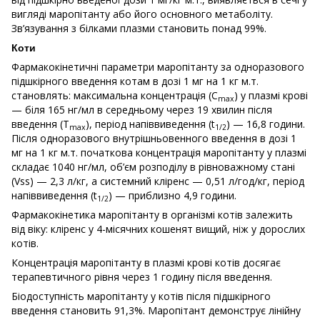
вигляді маропітанту або його основного метаболіту.
Зв’язування з білками плазми становить понад 99%.
Коти
Фармакокінетичні параметри маропітанту за одноразового
підшкірного введення котам в дозі 1 мг на 1 кг м.т.
становлять: максимальна концентрація (C
) у плазмі крові
max
— біля 165 нг/мл в середньому через 19 хвилин після
введення (T
), період напіввиведення (t
) — 16,8 години.
max
1/2
Після одноразового внутрішньовенного введення в дозі 1
мг на 1 кг м.т. початкова концентрація маропітанту у плазмі
складає 1040 нг/мл, об’єм розподілу в рівноважному стані
(Vss) — 2,3 л/кг, а системний кліренс — 0,51 л/год/кг, період
напіввиведення (t
) — приблизно 4,9 години.
1/2
Фармакокінетика маропітанту в організмі котів залежить
від віку: кліренс у 4-місячних кошенят вищий, ніж у дорослих
котів.
Концентрація маропітанту в плазмі крові котів досягає
терапевтичного рівня через 1 годину після введення.
Біодоступність маропітанту у котів після підшкірного
введення становить 91,3%. Маропітант демонструє лінійну