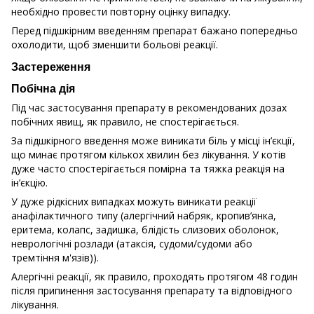
необхідно провести повторну оцінку випадку.
Перед підшкірним введенням препарат бажано попередньо
охолодити, щоб зменшити больові реакції.
Застереження
Побічна дія
Під час застосування препарату в рекомендованих дозах
побічних явищ, як правило, не спостерігається.
За підшкірного введення може виникати біль у місці ін’єкції,
що минає протягом кількох хвилин без лікування. У котів
дуже часто спостерігається помірна та тяжка реакція на
ін’єкцію.
У дуже рідкісних випадках можуть виникати реакції
анафілактичного типу (алергічний набряк, кропив’янка,
еритема, колапс, задишка, блідість слизових оболонок,
неврологічні розлади (атаксія, судоми/судоми або
тремтіння м'язів)).
Алергічні реакції, як правило, проходять протягом 48 годин
після припинення застосування препарату та відповідного
лікування.