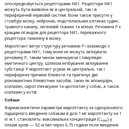
опосередковується рецепторами NK1. Рецептори NK1
можуть бути виявлені як в центральній, так і в
периферичній нервовій системі. Вони також присутні у
стовбурі мозку, нейронах, ендотеліальних клітинах судин,
травного каналу, легеневій тканині та м’язах. Речовина Р є
кращим лігандом для рецептора NK1, переважного
рецептора тахікініну в мозку.
Маропітант імітує структуру речовини P і взаємодіє з
рецепторами NK1, тому вони не можуть зв’язувати
речовину P, таким чином зменшуючи стимуляцію
еметичного центру. Шляхом інгібування зв’язування
субстанції Р маропітант усуває як центральні, так і
периферичні причини блювоти та пригнічує дію
різноманітних блювотних засобів, таких як апоморфін,
ксилазин, сироп іпекакуани та цисплатин у собак, а також
ксилазин у котів.
Собаки
Фармакокінетичні параметри маропітанту за одноразового
підшкірного введення собакам в дозі 1 мг маропітанту на 1
кг м.т. становлять: максимальна концентрація (C
) у
max
плазмі крові — 92 нг/мл через 0,75 години після введення