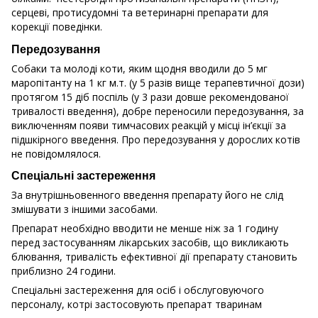
серцеві, протисудомні та ветеринарні препарати для
корекції поведінки.
Передозування
Собаки та молоді коти, яким щодня вводили до 5 мг
маропітанту на 1 кг м.т. (у 5 разів вище терапевтичної дози)
протягом 15 діб поспіль (у 3 рази довше рекомендованої
тривалості введення), добре переносили передозування, за
виключенням появи тимчасових реакцій у місці ін’єкції за
підшкірного введення. Про передозування у дорослих котів
не повідомлялося.
Спеціальні застереження
За внутрішньовенного введення препарату його не слід
змішувати з іншими засобами.
Препарат необхідно вводити не менше ніж за 1 годину
перед застосуванням лікарських засобів, що викликають
блювання, тривалість ефективної дії препарату становить
приблизно 24 години.
Спеціальні застереження для осіб і обслуговуючого
персоналу, котрі застосовують препарат тваринам