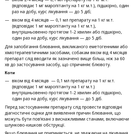
(відповідає 1 мг маропітанту на 1 кг м.т.), підшкірно, один
раз на добу, курс лікування — до 5 діб;
віком від 4 місяців — 0,1 мл препарату на 1 кг м.т.
(відповідає 1 мг маропітанту на 1 кг м.т.),
внутрішньовенно протягом 1-2 хвилин або підшкірно,
один раз на добу, курс лікування — до 5 діб.
Для запобігання блювання, викликаного еметогенними або
хіміотерапевтичними засобами, собакам віком від 4 місяців
препарат слід вводити як зазначено вище більш, ніж за 60
хв до застосування засобу, що спричиняє блювоту.
Коти
віком від 4 місяців — 0,1 мл препарату на 1 кг м.т.
(відповідає 1 мг маропітанту на 1 кг м.т.)
внутрішньовенно протягом 1-2 хвилин або підшкірно,
один раз на добу, курс лікування — до 5 діб.
Перед застосуванням препарату слід провести відповідні
діагностичні оцінки для виявлення причин блювання, що
можуть бути пов’язані з виснажливими станами, включаючи
шлунково-кишкові обструкції.
Якщо блювання не припиняється, не зважаючи на лікування,