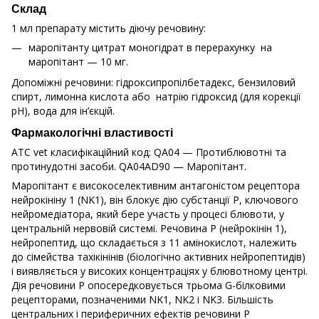
Склад
1 мл препарату містить діючу речовину:
маропітанту цитрат моногідрат в перерахунку на
маропітант — 10 мг.
Допоміжні речовини: гідроксипропілбетадекс, бензиловий
спирт, лимонна кислота або натрію гідроксид (для корекції
рН), вода для ін’єкцій.
Фармакологічні властивості
АТС vet класифікаційний код: QA04 — Протиблювотні та
протинудотні засоби. QA04AD90 — Маропітант.
Маропітант є високоселективним антагоністом рецептора
нейрокініну 1 (NK1), він блокує дію субстанції P, ключового
нейромедіатора, який бере участь у процесі блювоти, у
центральній нервовій системі. Речовина P (нейрокінін 1),
нейропептид, що складається з 11 амінокислот, належить
до сімейства тахікінінів (біологічно активних нейропептидів)
і виявляється у високих концентраціях у блювотному центрі.
Дія речовини P опосередковується трьома G-білковими
рецепторами, позначеними NK1, NK2 і NK3. Більшість
центральних і периферичних ефектів речовини P