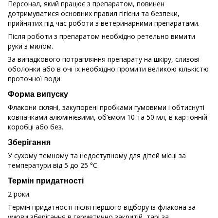
Персонал, який працює з препаратом, повинен
дотримуватися основних правил гігієни та безпеки,
прийнятих під час роботи з ветеринарними препаратами.
Після роботи з препаратом необхідно ретельно вимити
руки з милом.
За випадкового потрапляння препарату на шкіру, слизові
оболонки або в очі їх необхідно промити великою кількістю
проточної води.
Форма випуску
Флакони скляні, закупорені пробками гумовими і обтиснуті
ковпачками алюмінієвими, об’ємом 10 та 50 мл, в картонній
коробці або без.
Зберігання
У сухому темному та недоступному для дітей місці за
температури від 5 до 25 °С.
Термін придатності
2 роки.
Термін придатності після першого відбору із флакона за
умови зберігання в герметично закритій тарі за