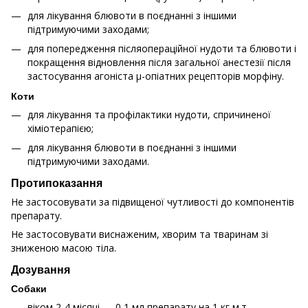
для лікування блювоти в поєднанні з іншими
підтримуючими заходами;
для попередження післяопераційної нудоти та блювоти і
покращення відновлення після загальної анестезії після
застосування агоніста μ-опіатних рецепторів морфіну.
Коти
для лікування та профілактики нудоти, спричиненої
хіміотерапією;
для лікування блювоти в поєднанні з іншими
підтримуючими заходами.
Протипоказання
Не застосовувати за підвищеної чутливості до компонентів
препарату.
Не застосовувати виснаженим, хворим та тваринам зі
зниженою масою тіла.
Дозування
Собаки
віком 2-4 місяці — 0,1 мл препарату на 1 кг м.т.