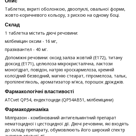
Опис
Таблетки, вкриті оболонкою, двоопуклі, овальної форми,
жовто-коричневого кольору, з рискою на одному боці.
Склад
1 таблетка містить діючі речовини:
мілбеміцин оксим - 16 мг,
празіквантел - 40 мг.
Допоміжні речовини: оксид заліза жовтий (Е172), титану
діоксид (Е171), целюлоза мікрокристалічна, лактози
моногідрат, повідон, натрію кроскармелоза, кремній
колоїдний безводний, магнію стеарат, гіпромелоза, тальк,
пропіленгліколь, ароматизатор м'яса, порошок дріжджів.
Фармакологічні властивості
ATCvet QP54, ендектоциди (QP54AB51, мілбеміцини)
Фармакодинаміка
Мілпразон - комбінований антигельмінтний препарат
нематоцидної і цестоцидної дії. Діючі речовини, які входять
до складу препарату, обумовлюють його широкий спектр
антигельмінтної дії.