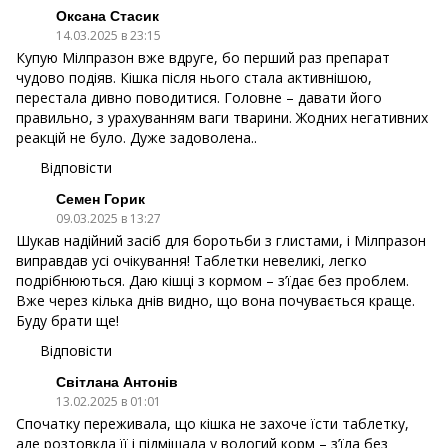
Оксана Стасик
14.03.2025 в 23:15
Купую Мілпразон вже вдруге, бо перший раз препарат
чудово подіяв. Кішка після нього стала активнішою,
перестала дивно поводитися. Головне – давати його
правильно, з урахуванням ваги тварини. Жодних негативних
реакцій не було. Дуже задоволена..
Відповісти
Семен Горик
09.03.2025 в 13:27
Шукав надійний засіб для боротьби з глистами, і Мілпразон
виправдав усі очікування! Таблетки невеликі, легко
подрібнюються. Даю кішці з кормом – з’їдає без проблем.
Вже через кілька днів видно, що вона почувається краще.
Буду брати ще!
Відповісти
Світлана Антонів
13.02.2025 в 01:01
Спочатку переживала, що кішка не захоче їсти таблетку,
але розтовкла її і підмішала у вологий корм – з’їла без