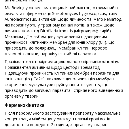
Мілбеміціну оксим - макроциклічний лактон, отриманий в
результаті ферментації Streptomyces hygroscopicus, типу
Aureolacrimosus, активний щодо личинок та імаго нематод,
які паразитують у травному каналі котів, а також щодо
личинок нематод Dirofilaria immitis (мікродирофілярій).
Механізм дії мільбеміцину зумовлений підвищенням
проникності клітинних мембран для іонів хлору (Сl-), що
призводить до поляризації мембран клітин нервової і
м'язової тканини, паралічу і загибелі паразита.
Празіквантел є похідним ацильованого піразинізохіноліну.
Празіквантел активний щодо цестод і трематод.
Підвищуючи проникність клітинних мембран паразита для
іонів кальцію ( Ca2+), викликає деполяризацію мембран,
скорочення мускулатури і руйнування тегументу, що
призводить до загибелі паразита і сприяє його виведенню з
організму тварин.
Фармакокінетика
Після перорального застосування препарату максимальна
концентрація мілбеміцину оксиму в плазмі крові котів
досягається впродовж 2 години, з організму тварин