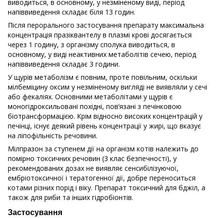
виводиться, в основному, у незміненому виді, період
напіввиведення складає біля 13 годин.
Після перорального застосування препарату максимальна
концентрація празіквантелу в плазмі крові досягається
через 1 годину, з організму сполука виводиться, в
основному, у виді неактивних метаболітів сечею, період
напіввиведення складає 3 години.
У щурів метаболізм є повним, проте повільним, оскільки
мілбеміцину оксим у незміненому вигляді не виявляли у сечі
або фекаліях. Основними метаболітами у щурів є
моногідроксильовані похідні, пов’язані з печінковою
біотрансформацією. Крім відносно високих концентрацій у
печінці, існує деякий рівень концентрації у жирі, що вказує
на ліпофільність речовини.
Мілпразон за ступенем дії на організм котів належить до
помірно токсичних речовин (3 клас безпечності), у
рекомендованих дозах не виявляє сенсибілізуючої,
ембріотоксичної і тератогенної дії, добре переноситься
котами різних порід і віку. Препарат токсичний для бджіл, а
також для риби та інших гідробіонтів.
Застосування