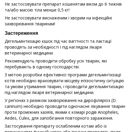
Не застосовувати препарат кошенятам віком до 6 тижнів
та/або масою тіла менше 0,5 кг!
Не застосовувати виснаженим і хворим на інфекційні
захворювання тваринам!
Застереження
Дегельмінтизацію кішок під час вагітності та лактації
проводять за необхідності і під наглядом лікаря
ветеринарної медицини.
Рекомендують проводити обробку усіх тварин, які
перебувають в одному господарстві.
З метою розробки ефективної програми дегельмінтизації
котів необхідно враховувати місцеву епізоотичну ситуацію
та умови утримання тварин, і проводити дегельмінтизацію
під наглядом лікаря ветеринарної медицини.
У регіонах з ризиком захворювання на дирофіляріоз (D.
caninum) необхідно проводити одночасне лікування тварин
проти проміжних хазяїв, якими є комарі родів Anopheles,
Aedes, Culex, для запобігання повторного зараження.
Застосування препарату ослабленим котам або із
порушеннями функцій нирок або печінки проводять після