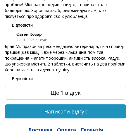
проблем! Мілпразон подіяв швидко, тварина стала
бадьорішою. Хороший засіб, рекомендую всім, хто
піклується про здоров’я своїх улюбленців.
Відповісти
Євген Козар
22.01.2025 в 18:46
Брав Мілпразон за рекомендацією ветеринара, і він справді
працює! Дав кішці, і вже через кілька днів помітив
покращення – апетит хороший, активність висока. Радує,
що упаковка містить 2 таблетки, вистачить на два прийоми.
Хороша якість за адекватну ціну.
Відповісти
Ще 1 відгук
Написати відгук
Доставка
Оплата
Гарантія