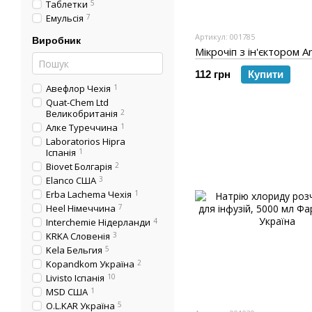
Таблетки
5
Емульсія
7
Артикул: 001785
Виробник
Мікрочіп з ін'єктором A
112 грн
Купити
Авефлор Чехія
1
Quat-Chem Ltd
Великобританія
2
Алке Туреччина
1
Laboratorios Hipra
Іспанія
1
Biovet Болгарія
2
Elanco США
3
Erba Lachema Чехія
1
Heel Німеччина
7
Interchemie Нідерланди
4
KRKA Словенія
3
Kela Бельгия
5
Kopandkom Україна
2
Livisto Іспанія
10
MSD США
1
O.L.KAR Україна
5