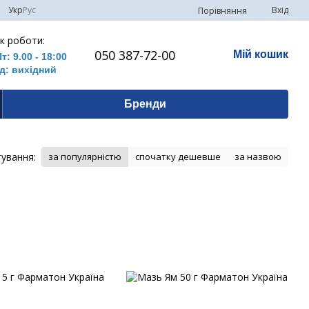
Укр
Рус
Вхід
Порівняння
к роботи:
050 387-72-00
Мій кошик
Пт: 9.00 - 18:00
д: вихідний
Бренди
ування:
за популярністю
спочатку дешевше
за назвою