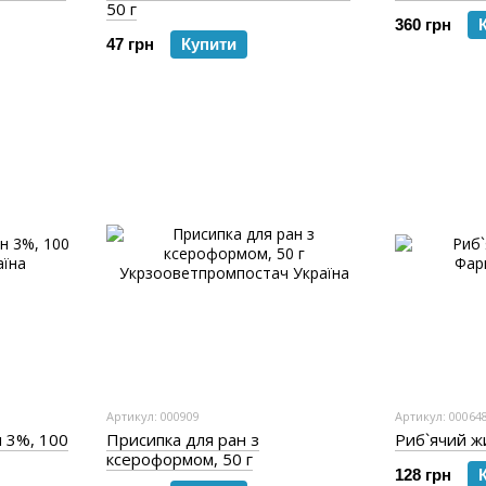
50 г
360 грн
47 грн
Купити
Артикул: 000909
Артикул: 00064
 3%, 100
Присипка для ран з
Риб`ячий ж
ксероформом, 50 г
128 грн