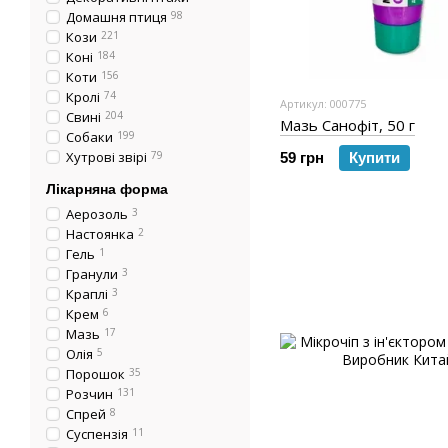
Домашня птиця
98
Кози
221
Коні
184
Коти
156
Кролі
74
Артикул: 000775
Свині
204
Мазь Санофіт, 50 г
Собаки
199
Хутрові звірі
79
59 грн
Купити
Лікарняна форма
Аерозоль
3
Настоянка
2
Гель
1
Гранули
3
Краплі
3
Крем
6
Мазь
17
Олія
5
Порошок
35
Розчин
131
Спрей
8
Суспензія
11