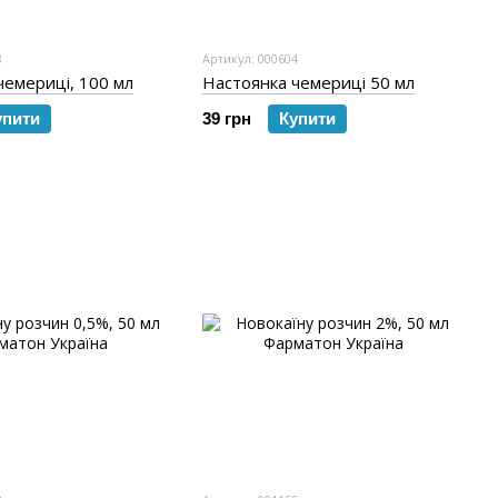
8
Артикул: 000604
чемериці, 100 мл
Настоянка чемериці 50 мл
упити
39 грн
Купити