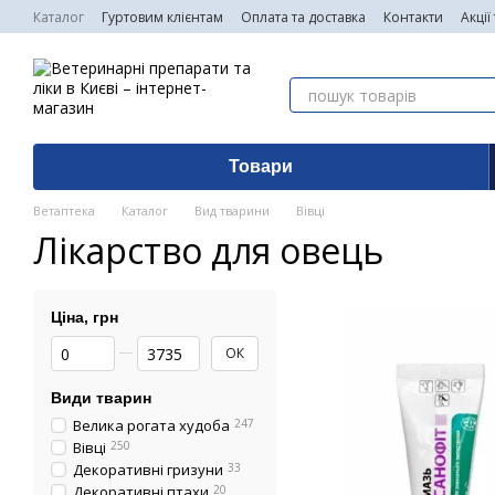
Перейти до основного контенту
Каталог
Гуртовим клієнтам
Оплата та доставка
Контакти
Акції
Товари
Ветаптека
Каталог
Вид тварини
Вівці
Лікарство для овець
Ціна, грн
Від Ціна, грн
До Ціна, грн
ОК
Види тварин
Велика рогата худоба
247
Вівці
250
Декоративні гризуни
33
Декоративні птахи
20