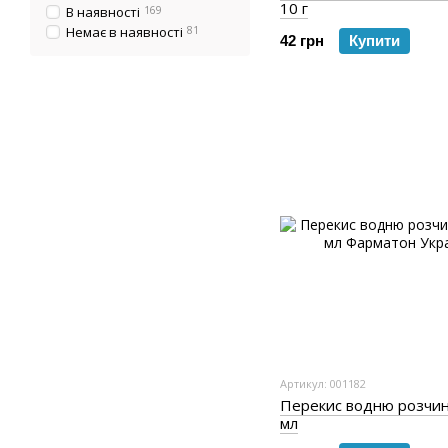
10 г
В наявності
169
Немає в наявності
81
42 грн
Купити
Артикул: 001182
Перекис водню розчин
мл