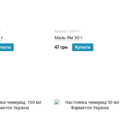
8
Артикул: 000417
 г
Мазь Ям 50 г
упити
47 грн
Купити