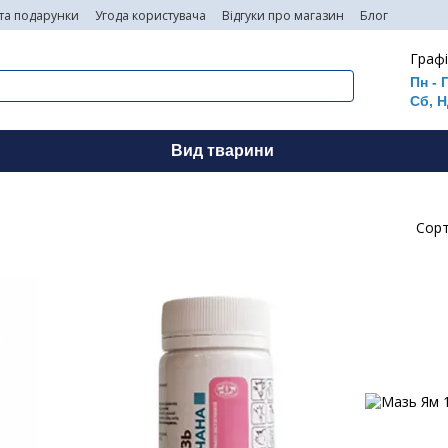
 та подарунки
Угода користувача
Відгуки про магазин
Блог
Графі
Пн - 
Сб, Н
Вид тварини
Сорт