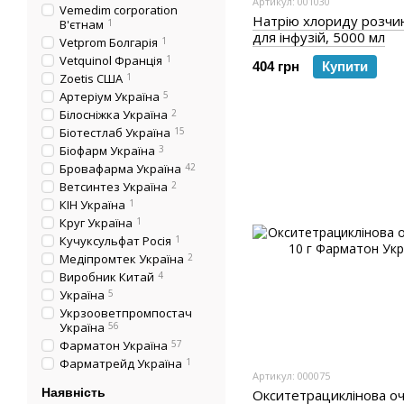
Артикул: 001030
Vemedim corporation
Натрію хлориду розчи
В'єтнам
1
для інфузій, 5000 мл
Vetprom Болгарія
1
Vetquinol Франція
1
404 грн
Купити
Zoetis США
1
Артеріум Україна
5
Білосніжка Україна
2
Біотестлаб Україна
15
Біофарм Україна
3
Бровафарма Україна
42
Ветсинтез Україна
2
КІН Україна
1
Круг Україна
1
Кучуксульфат Росія
1
Медіпромтек Україна
2
Виробник Китай
4
Україна
5
Укрзооветпромпостач
Україна
56
Фарматон Україна
57
Фарматрейд Україна
1
Артикул: 000075
Наявність
Окситетрациклінова оч