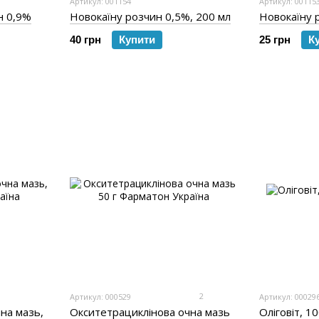
Артикул: 001154
Артикул: 00115
н 0,9%
Новокаїну розчин 0,5%, 200 мл
Новокаїну 
40 грн
Купити
25 грн
К
2
Артикул: 000529
Артикул: 00029
на мазь,
Окситетрациклінова очна мазь
Оліговіт, 1