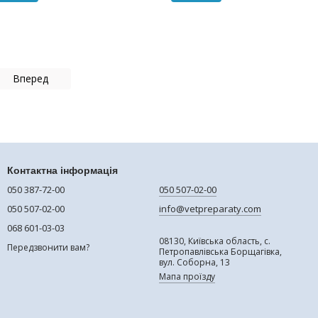
Вперед
Контактна інформація
050 387-72-00
050 507-02-00
050 507-02-00
info@vetpreparaty.com
068 601-03-03
08130, Київська область, с.
Передзвонити вам?
Петропавлівська Борщагівка,
вул. Соборна, 13
Мапа проїзду