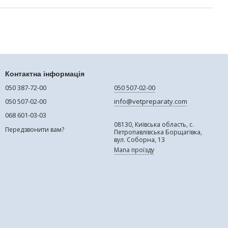
Контактна інформація
050 387-72-00
050 507-02-00
050 507-02-00
info@vetpreparaty.com
068 601-03-03
08130, Київська область, с.
Передзвонити вам?
Петропавлівська Борщагівка,
вул. Соборна, 13
Мапа проїзду