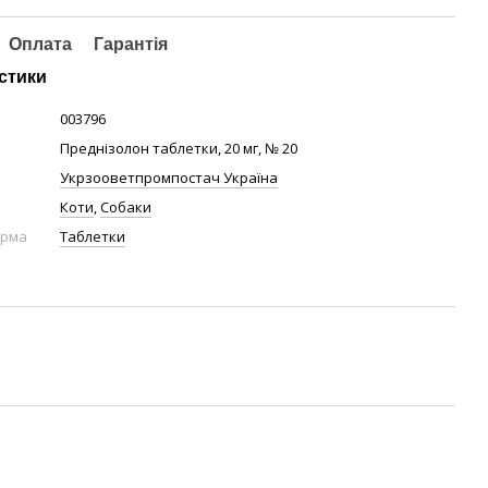
Оплата
Гарантія
стики
003796
Преднізолон таблетки, 20 мг, № 20
Укрзооветпромпостач Україна
Коти
,
Собаки
орма
Таблетки