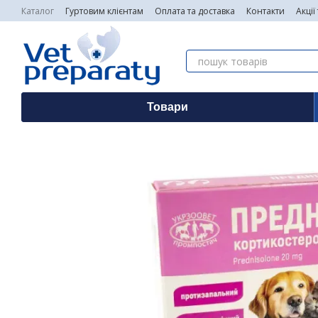
Перейти до основного контенту
Каталог
Гуртовим клієнтам
Оплата та доставка
Контакти
Акції
Товари