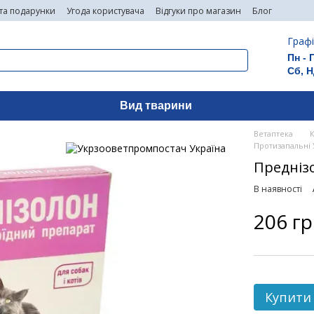
 та подарунки
Угода користувача
Відгуки про магазин
Блог
Графі
Пн - 
Сб, Н
Вид тварини
Ветаптека
Протизапальні
Преднізо
В наявності
206 г
Купити