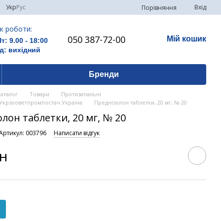
Укр
Рус
Вхід
Порівняння
к роботи:
050 387-72-00
Мій кошик
Пт: 9.00 - 18:00
д: вихідний
Бренди
Каталог
Товари
Протизапальні
 Укрзооветпромпостач Україна
Преднізолон таблетки, 20 мг, № 20
лон таблетки, 20 мг, № 20
Артикул: 003796
Написати відгук
рн