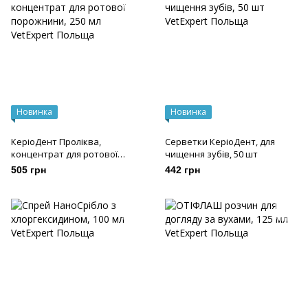
Новинка
Новинка
КеріоДент Проліква,
Серветки КеріоДент, для
концентрат для ротової
чищення зубів, 50 шт
порожнини, 250 мл
505 грн
442 грн