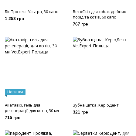
БіоПротект Ультра, 30 капс
ВетоСкін для собак дрібних
порід та котів, 60 капс
1 253 грн
767 грн
Новинка
Акатавір, гель для
Зубна щітка, КеріоДент
регенерації, для котів, 30 мл
321 грн
715 грн