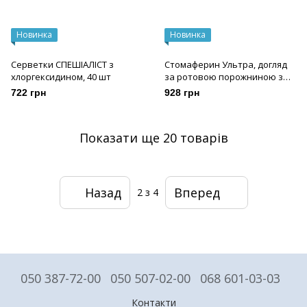
Новинка
Новинка
Серветки СПЕШІАЛІСТ з
Стомаферин Ультра, догляд
хлоргексидином, 40 шт
за ротовою порожниною з
хлоргексидином, 30 мл
722 грн
928 грн
Показати ще 20 товарів
Назад
Вперед
2
з 4
050 387-72-00
050 507-02-00
068 601-03-03
Контакти