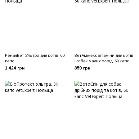
РеналВет Ультра для котів, 60
ВетАмінекс вітаміни для котів
капс
і собак малих порід, 60 капс
1 424 грн
859 грн