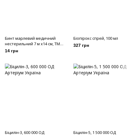
Бинт марлевий медичний
Біопірокс спрей, 100 мл
нестерильний 7 м х14 см, ТМ
327 грн
"Білосніжка"
14 грн
Біцилін-3, 600 000 ОД
Біцилін-5, 1 500 000 ОД