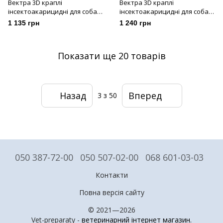
Вектра 3D краплі
Вектра 3D краплі
інсектоакарицидні для собак
інсектоакарицидні для собак
10 - 25 кг, 3 шт х 3,6 мл
25 - 40 кг, 3 шт х 4,7 мл
1 135 грн
1 240 грн
Показати ще 20 товарів
Назад
Вперед
3
з 50
050 387-72-00
050 507-02-00
068 601-03-03
Контакти
Повна версія сайту
© 2021—2026
Vet-preparaty -
ветеринарний інтернет магазин
.