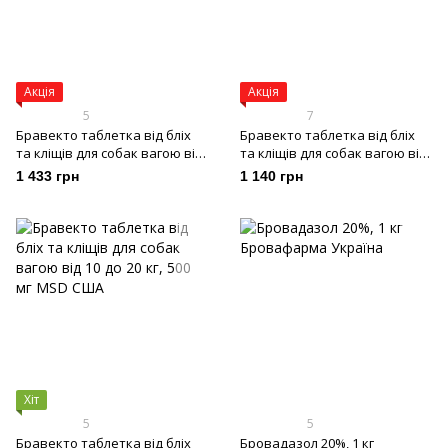
Акція
Акція
5
7
Бравекто таблетка від бліх
Бравекто таблетка від бліх
та кліщів для собак вагою від
та кліщів для собак вагою від
40 до 56 кг, 1400 мг
4,5 до 10 кг, 250 мг
1 433 грн
1 140 грн
Хіт
5
5
Бравекто таблетка від бліх
Бровадазол 20%, 1 кг