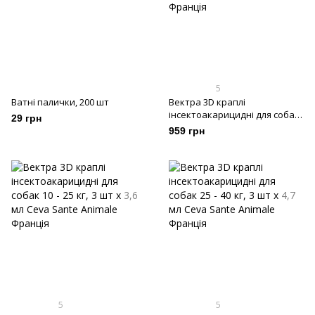
5
Ватні палички, 200 шт
Вектра 3D краплі
інсектоакарицидні для собак
29 грн
1,5 - 4 кг, 3 шт х 0,8 мл
959 грн
5
5