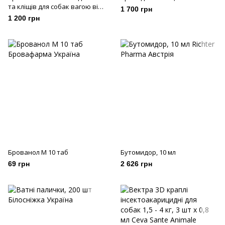
та кліщів для собак вагою від
1 700 грн
10 до 20 кг, 500 мг
1 200 грн
Брованол М 10 таб
Бутомидор, 10 мл
69 грн
2 626 грн