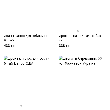
10
Долвіт Юніор для собак міні
Дронтал плюс XL для собак, 2
90 табл
таб
433 грн
338 грн
7