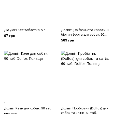
Діа Дог і Кет таблетка, 5 г
Долвіт (Dolfos) Бета каротин і
біотин форте для собак, 90
67 грн
таб
569 грн
1
Долвіт Каєн для собак, 90 таб
Долвіт Пробіотик (Dolfos) для
собак та котів, 60 таб.