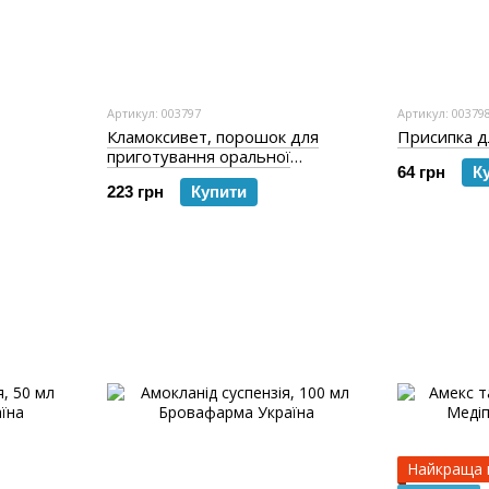
Артикул: 003797
Артикул: 00379
Кламоксивет, порошок для
Присипка дл
приготування оральної
64 грн
К
суспензії, 50 мл
223 грн
Купити
Найкраща 