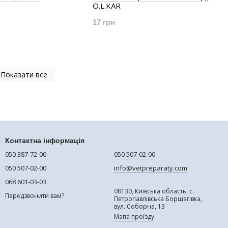
O.L.KAR
17 грн
Показати все
Контактна інформація
050 387-72-00
050 507-02-00
050 507-02-00
info@vetpreparaty.com
068 601-03-03
08130, Київська область, с.
Передзвонити вам?
Петропавлівська Борщагівка,
вул. Соборна, 13
Мапа проїзду