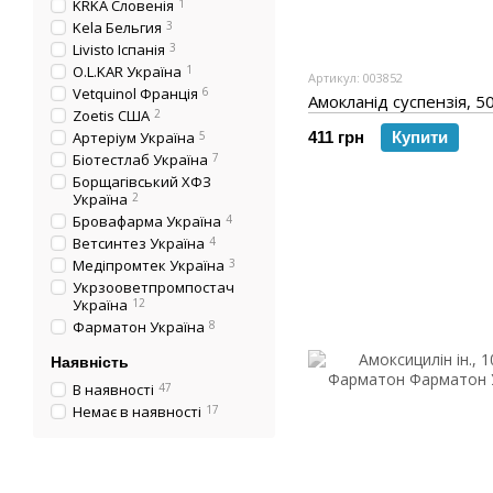
KRKA Словенія
1
Kela Бельгия
3
Livisto Іспанія
3
O.L.KAR Україна
1
Артикул: 003852
Vetquinol Франція
6
Амокланід суспензія, 5
Zoetis США
2
Артеріум Україна
5
411 грн
Купити
Біотестлаб Україна
7
Борщагівський ХФЗ
Україна
2
Бровафарма Україна
4
Ветсинтез Україна
4
Медіпромтек Україна
3
Укрзооветпромпостач
Україна
12
Фарматон Україна
8
Наявність
В наявності
47
Немає в наявності
17