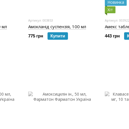
Новинка
Хіт
Артикул: 003853
Артикул: 00392
0 мл
Амокланід суспензія, 100 мл
Амекс табл
775 грн
Купити
443 грн