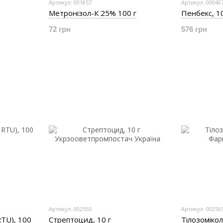
Артикул: 001857
Артикул: 00040
Метронізол-К 25% 100 г
Пенбекс, 1
72 грн
576 грн
Артикул: 002555
Артикул: 00256
RTU), 100
Стрептоцид, 10 г
Тілозомікол