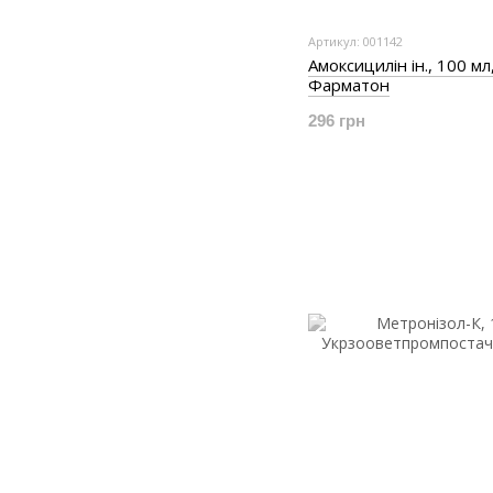
Артикул: 001142
Амоксицилін ін., 100 мл
Фарматон
296 грн