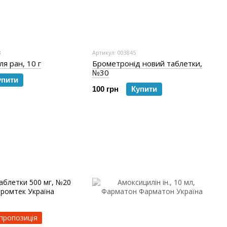
8
Артикул: 003845
я ран, 10 г
Брометронід новий таблетки,
№30
упити
100 грн
Купити
пропозиція