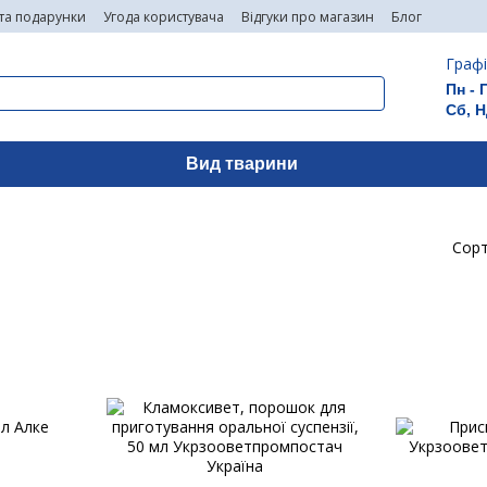
 та подарунки
Угода користувача
Відгуки про магазин
Блог
Графі
Пн - 
Сб, Н
Вид тварини
Сорт