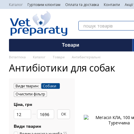
Перейти до основного контенту
Каталог
Гуртовим клієнтам
Оплата та доставка
Контакти
Акції
Товари
Ветаптека
Каталог
Товари
Антибактеріальні
Антибіотики для собак
Види тварин:
Собаки
Очистити фільтр
Ціна, грн
Від Ціна, грн
До Ціна, грн
ОК
Види тварин
Велика рогата худоба
55