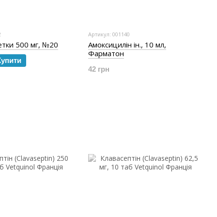
2
Артикул: 001140
етки 500 мг, №20
Амоксицилін ін., 10 мл,
Фарматон
Купити
42 грн