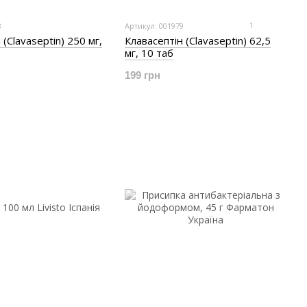
1
8
Артикул: 001979
 (Clavaseptin) 250 мг,
Клавасептін (Clavaseptin) 62,5
мг, 10 таб
199 грн