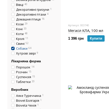
Вівці
40
Декоративні гризуни
1
Декоративні птахи
4
Домашня птиця
16
Кози
29
Артикул: 003740
Коні
20
Мегасіл КЛА, 100 мл
Коти
48
1 396 грн
Купити
Кролі
11
Свині
52
Собаки
64
Хутрові звірі
9
Лікарняна форма
Порошок
14
Розчин
15
Суспензія
15
Таблетки
20
Виробник
Алке Туреччина
1
Biovet Болгарія
1
Bioveta Чехія
1