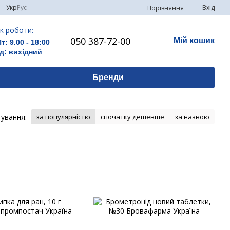
Укр
Рус
Вхід
Порівняння
к роботи:
050 387-72-00
Мій кошик
Пт: 9.00 - 18:00
д: вихідний
Бренди
ування:
за популярністю
спочатку дешевше
за назвою