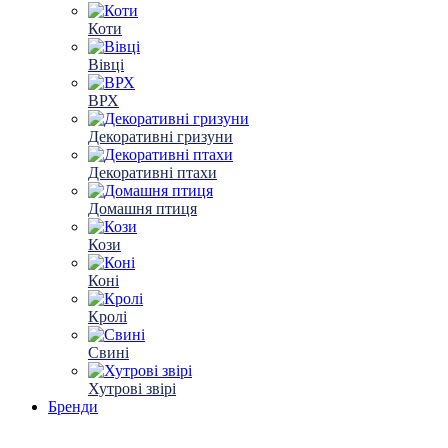
Коти
Вівці
ВРХ
Декоративні гризуни
Декоративні птахи
Домашня птиця
Кози
Коні
Кролі
Свині
Хутрові звірі
Бренди