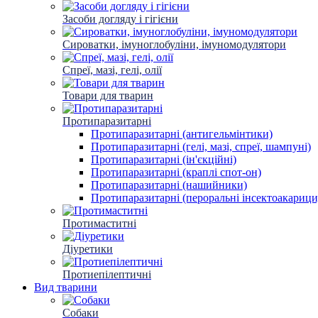
Засоби догляду і гігієни
Сироватки, імуноглобуліни, імуномодулятори
Спреї, мазі, гелі, олії
Товари для тварин
Протипаразитарні
Протипаразитарні (антигельмінтики)
Протипаразитарні (гелі, мазі, спреї, шампуні)
Протипаразитарні (ін'єкційні)
Протипаразитарні (краплі спот-он)
Протипаразитарні (нашийники)
Протипаразитарні (пероральні інсектоакарици
Протимаститні
Діуретики
Протиепілептичні
Вид тварини
Собаки