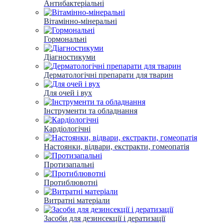
Антибактеріальні
Вітамінно-мінеральні
Гормональні
Діагностикуми
Дерматологічні препарати для тварин
Для очей і вух
Інструменти та обладнання
Кардіологічні
Настоянки, відвари, екстракти, гомеопатія
Протизапальні
Протиблювотні
Витратні матеріали
Засоби для дезинсекції і дератизації