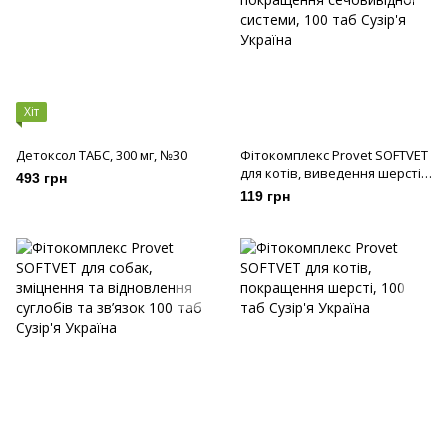
Хіт
Детоксол ТАБС, 300 мг, №30
Фітокомплекс Provet SOFTVET
для котів, виведення шерсті
493 грн
та покращення сечовивідної
119 грн
системи, 100 таб