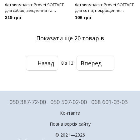
Фітокомплекс Provet SOFTVET
Фітокомплекс Provet SOFTVET
для собак, зміцнення та
для котів, покращення
відновлення суглобів та
шерсті, 100 таб
319 грн
106 грн
зв’язок 100 таб
Показати ще 20 товарів
Назад
Вперед
8
з 13
050 387-72-00
050 507-02-00
068 601-03-03
Контакти
Повна версія сайту
© 2021—2026