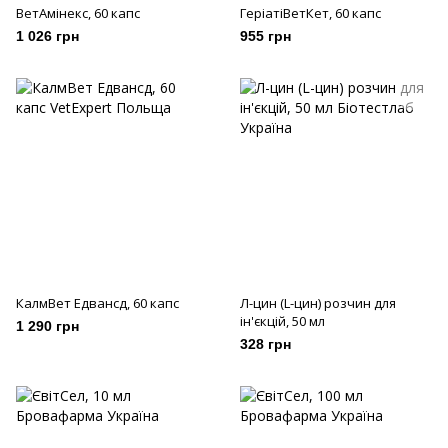
ВетАмінекс, 60 капс
ГеріатіВетКет, 60 капс
1 026 грн
955 грн
КалмВет Едвансд, 60 капс
Л-цин (L-цин) розчин для
ін'єкцій, 50 мл
1 290 грн
328 грн