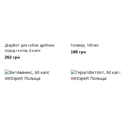
ДіарВет для собак дрібних
Голівер, 100 мл
порід і котів, 6 капс
188 грн
262 грн