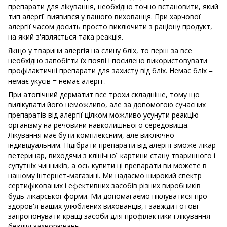
препарати для лікування, необхідно точно встановити, який
тип алергії виявився у вашого вихованця. При харчової
алергії часом досить просто виключити з раціону продукт,
на який з'являється така реакція.
Якщо у тварини алергія на слину бліх, то перш за все
необхідно запобігти їх появі і посилено використовувати
профілактичні препарати для захисту від бліх. Немає бліх =
немає укусів = немає алергії.
При атопічний дерматит все трохи складніше, тому що
вилікувати його неможливо, але за допомогою сучасних
препаратів від алергії цілком можливо усунути реакцію
організму на речовини навколишнього середовища.
Лікування має бути комплексним, але виключно
індивідуальним. Підібрати препарати від алергії зможе лікар-
ветеринар, виходячи з клінічної картини стану тваринного і
супутніх чинників, а ось купити ці препарати ви можете в
нашому інтернет-магазині. Ми надаємо широкий спектр
сертифікованих і ефективних засобів різних виробників
будь-лікарської форми. Ми допомагаємо піклуватися про
здоров'я ваших улюблених вихованців, і завжди готові
запропонувати кращі засоби для профілактики і лікування
безлічі захворювань.