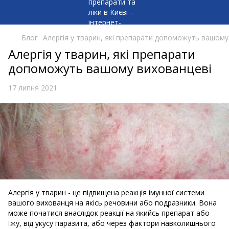
Блог
Алергія у тварин, які препарати допоможуть вашому
Алергія у тварин, які препарати
допоможуть вашому вихованцеві
17 липня 2021
Алергія у тварин - це підвищена реакція імунної системи
вашого вихованця на якісь речовини або подразники. Вона
може початися внаслідок реакції на якийсь препарат або
їжу, від укусу паразита, або через фактори навколишнього