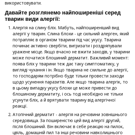
використовувати.
Давайте розглянемо найпоширеніші серед
тварин види алергії:
Алергія на слину бліх. Мабуть, найпоширеніший вид
алергії у тварин. Слина блохи - це сильний алерген, який
потрапляє в організм тварини під час укусу. Тварина
починає активно свербіти, вигризати і роздряпували
уражене місце. Якщо вчасно не вжити заходів, у тварини
може початися блошиний дерматит. Важливий момент:
поява бліх у тварини теж дає таку симптоматику, у
вигляді чухання і ін. Якщо тварина не схильне до алергії,
то господарям потрібно буде тільки провести заходи
щодо усунення паразитів. Але якщо тварина алергік, то
в цьому випадку укусу блохи це може привести до
блошиному дерматиту, і ось тоді необхідно не тільки
усунути бліх, а й врятувати тварину від алергічної
реакції.
Атопічний дерматит - алергія на речовини зовнішнього
середовища. За поширеністю цей вид алергії другий,
після блошиний. Він включає в себе реакцію на пилок,
цвіль, домашній пил та інші речовини навколишнього