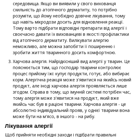
середовища. Якщо ви виявили у свого вихованця
схильність до атопічного дерматиту, то потрібно
розуміти, що йому необхідно довічне лікування, тому
що навіть мікродози досить для відновлення реакції.
Тому варто підібрати відповідні препарати від алергії і
своєчасно давати їх вихованцеві в якості профілактики
від атопічного дерматиту. Вилікувати алергію
неможливо, але можна запобігти її поширенню і
зробити життя тваринного досить комфортною.
Харчова алергія. Найрідкісніший вид алергії у тварин. Це
пояснюється тим, що господар тварини контролює
процес прийому їжі: купує продукти, готує, або вибирає
корм. Алергічна реакція може з'явитися на якийсь новий
продукт, але іноді харчова алергія проявляється лише
згодом. Справа в тому, що імунній системі потрібен час,
тому алергія може з'явитися на продукт, який вже
якийсь час був в раціоні тварини. Харчова алергія - це
абсолютно індивідуальний прояв, у однієї тварини вона
може бути на м'ясо, в іншого - на рибу.
Лікування алергії
Щоб прийняти необхідні заходи і підібрати правильні