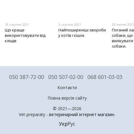
18 серпня 2021
5 серпня 2021
28 липня 202
Що краще
Найпоширеніші хвороби
Поганий зап
використовувати від
у котів і кішок
собаки, що 
кліщів
вилікувати
собаки.
050 387-72-00
050 507-02-00
068 601-03-03
Контакти
Повна версія сайту
© 2021—2026
Vet-preparaty -
ветеринарний інтернет магазин
.
Укр
Рус