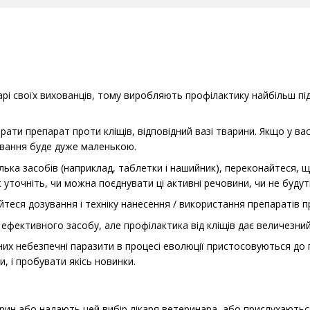
арі своїх вихованців, тому виробляють профілактику найбільш п
ати препарат проти кліщів, відповідний вазі тварини. Якщо у вас,
зування буде дуже маленькою.
лька засобів (наприклад, таблетки і нашийник), переконайтеся, що
 уточніть, чи можна поєднувати ці активні речовини, чи не буду
теся дозування і техніку нанесення / використання препаратів п
% ефективного засобу, але профілактика від кліщів дає величезни
 них небезпечні паразити в процесі еволюції пристосовуються до п
и, і пробувати якісь новинки.
рин або надають цей вибір лікаря ветеринара, або прислухаються