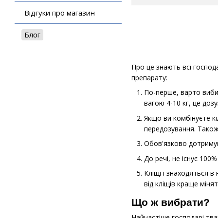
Відгуки про магазин
Блог
Про це знають всі господ
препарату:
По-перше, варто вибир
вагою 4-10 кг, це до
Якщо ви комбінуєте кі
передозування. Також
Обов'язково дотримуй
До речі, не існує 100
Кліщі і знаходяться в
від кліщів краще мінят
Що ж вибрати?
Найчастіше господарі тва