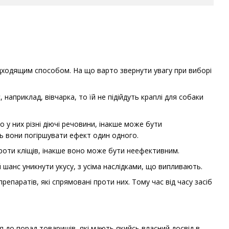
ідходящим способом. На що варто звернути увагу при виборі
 наприклад, вівчарка, то їй не підійдуть краплі для собаки
 у них різні діючі речовини, інакше може бути
ть вони погіршувати ефект один одного.
роти кліщів, інакше воно може бути неефективним.
й шанс уникнути укусу, з усіма наслідками, що випливають.
репаратів, які спрямовані проти них. Тому час від часу засіб
 до порад товаришів, які мають якийсь власний досвід в