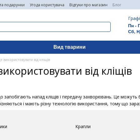
 та подарунки
Угода користувача
Відгуки про магазин
Блог
Графі
Пн - 
Сб, Н
Вид тварини
 використовувати від кліщів
икористовувати від кліщів
що запобігають напад кліщів і передачу захворювань. Це можуть бут
ідрізняються і мають різну технологію використання, тому що за
ики
Крапли