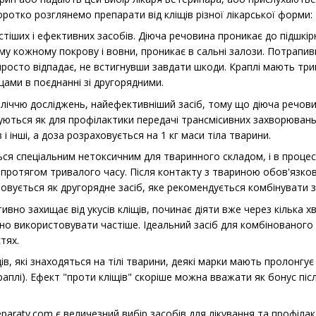
оротко розглянемо препарати від кліщів різної лікарської форми:
стіших і ефективних засобів. Діюча речовина проникає до підшкі
у кожному покрову і вовни, проникає в сальні залози. Потрапив
 просто відпадає, не встигнувши завдати шкоди. Краплі мають тр
іщами в поєднанні зі другорядними.
езліччю досліджень, найефективніший засіб, тому що діюча речови
ються як для профілактики передачі трансмісивних захворювань,
і інші, а доза розраховується на 1 кг маси тіла тварини.
ься спеціальним нетоксичним для тваринного складом, і в процесі
 протягом тривалого часу. Після контакту з твариною обов'язко
товується як другорядне засіб, яке рекомендується комбінувати 
тивно захищає від укусів кліщів, починає діяти вже через кілька 
но використовувати частіше. Ідеальний засіб для комбінованого з
тях.
в, які знаходяться на тілі тварини, деякі марки мають пролонгу
раплі). Ефект "проти кліщів" скоріше можна вважати як бонус післ
eparaty.com є величезний вибір засобів для лікування та профілакт