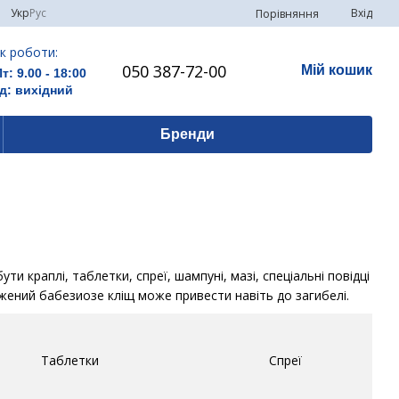
Укр
Рус
Вхід
Порівняння
к роботи:
050 387-72-00
Мій кошик
Пт: 9.00 - 18:00
д: вихідний
Бренди
и краплі, таблетки, спреї, шампуні, мазі, спеціальні повідці
ражений бабезиозе кліщ може привести навіть до загибелі.
Таблетки
Спреї