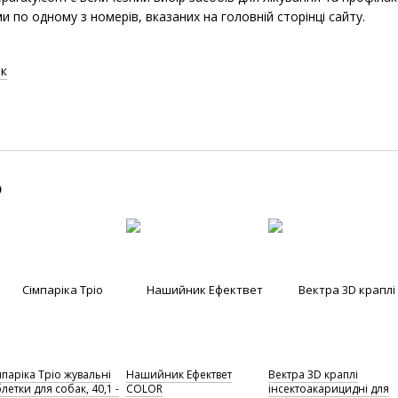
ми по одному з номерів, вказаних на головній сторінці сайту.
к
о
мпаріка Тріо жувальні
Нашийник Ефектвет
Вектра 3D краплі
летки для собак, 40,1 -
COLOR
інсектоакарицидні для