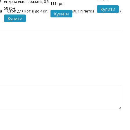
7
ендо та ектопаразитів, 0,5
111 грн
мл, 1 піпетка
58 грн
Купити
Купити
Купити