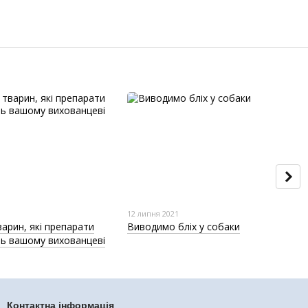
12 липня 2021
варин, які препарати
Виводимо бліх у собаки
ь вашому вихованцеві
Контактна інформація