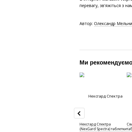
перевагу, зв'яжіться з на
Автор:
Олександр Мельни
Ми рекомендуєм
Нексгард Спектра
Сі
(NexGard Spectra) таблетки
таб