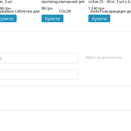
кг, 3 шт
протипаразитарний для
собак 25 - 40 кг, 3 шт х 4,
котів, 35 см, сірий
мл
666 грн
88 грн
1 240 грн
Купити
Купити
Купити
Увійти за допомогою