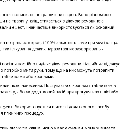
рної клітковини, не потрапляючи в кров. Воно рівномірно
ши на тварину, кліщ стикається з діючою речовиною
ивалий ефект, і найчастіше використовуються як основний
на потрапляє в кров, і 100% захистить саме при укусі кліща.
 так і лікування деяких паразитарних захворювань -
 носіння постійно виділяє діючі речовини. Нашийник відлякує
во потрібно мити руки, тому що на них можуть потрапити
з таблетками або краплями.
хвилин після нанесення. Поступається краплях і таблеткам в
ахисту, або як додатковий засіб при прогулянках в лісі або
є ефект. Використовується в якості додаткового засобу
я гігієнічних процедур.
ики від укусів кліщів. Якщо у вас є сумніви, чому ж віддати