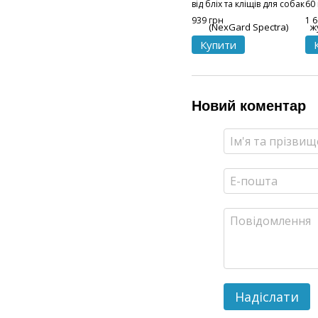
від бліх та кліщів для собак
60 
вагою 3,5-7,5 кг, 3 таб
939 грн
1 
Купити
Новий коментар
Надіслати