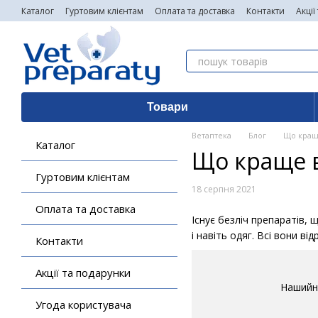
Перейти до основного контенту
Каталог
Гуртовим клієнтам
Оплата та доставка
Контакти
Акції
Товари
Ветаптека
Блог
Що краще
Каталог
Що краще в
Гуртовим клієнтам
18 серпня 2021
Оплата та доставка
Існує безліч препаратів, 
і навіть одяг. Всі вони в
Контакти
Акції та подарунки
Нашийн
Угода користувача