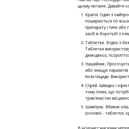
цьому питанні. Давайте к
Краплі
. Один з найпро
поширюється по всьом
препарату і гине або
засіб в боротьбі з кл
Таблетки
. Згідно з б
Таблетки використову
демодекоз, псороптоз 
Нашийник
. Просочуєт
або знищує паразитів
інсектициди. Викорис
Спрей
. Швидко і ефек
тому плані, що потріб
трав'янистих місцевос
Шампунь. Вбиває кліщі
(основні - таблетки, к
В інтернет магазині vetpr